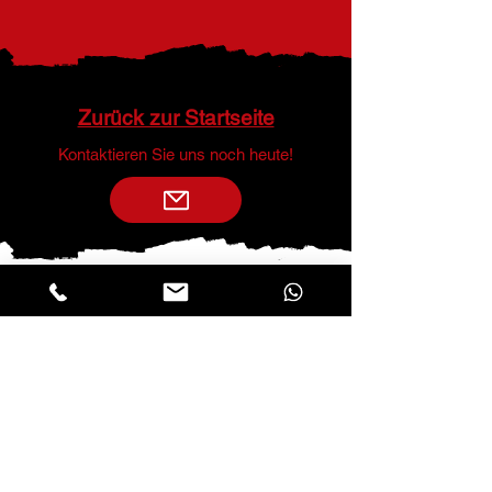
Zurück zur Startseite
​Kontaktieren Sie uns noch heute!
Vinzens Energietechnik GmbH
Oberdorf 12
7307 Jenins
GR
T
+41 76 747 1996
info@vinzens-et.com