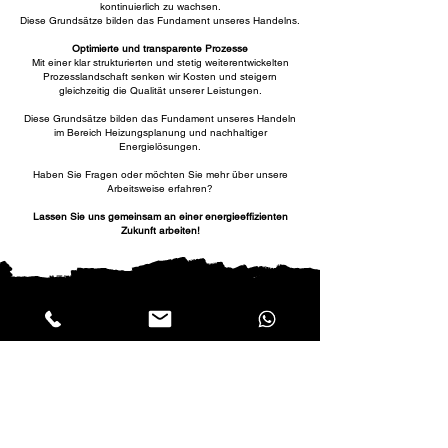
kontinuierlich zu wachsen.
Diese Grundsätze bilden das Fundament unseres Handelns.
Optimierte und transparente Prozesse
Mit einer klar strukturierten und stetig weiterentwickelten
Prozesslandschaft senken wir Kosten und steigern
gleichzeitig die Qualität unserer Leistungen.
Diese Grundsätze bilden das Fundament unseres Handeln
im Bereich Heizungsplanung und nachhaltiger
Energielösungen.
Haben Sie Fragen oder möchten Sie mehr über unsere
Arbeitsweise erfahren?
Lassen Sie uns gemeinsam an einer energieeffizienten
Zukunft arbeiten!
Haben Sie noch weitere
Fragen?
​Kontaktieren Sie uns noch heute!