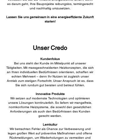
es darum geht, Ihre Bauprojekte reibungslos, termingerecht
und nachhaltig umzusetzen.
Lassen Sie uns gemeinsam in eine energieeffiziente Zukunft
starten!
Unser Credo
Kundenfokus
Bei uns steht der Kunde im Mittelpunkt all unserer
Tätigkeiten. Mit massgeschneiderten Heizkonzepten, die sich
an Ihren individuellen Bedürfnissen orientieren, schaffen wir
echten Mehrwert – denn Ihr Nutzen ist zugleich unser
Antrieb zum stetigen Fortschritt. Unser Anspruch ist es, dass
Sie sich rundum gut beraten und betreut fühlen.
Innovative Produkte
Wir setzen auf modernste Technologien und optimieren
unsere Lösungen kontinuierlich. So liefern wir mangelfreie,
normkonforme Heizsysteme, die sowohl den gesetzlichen
Anforderungen als auch den Bedürfnissen des Kunden
gerecht werden.
Lernkultur
Wir betrachten Fehler als Chance zur Verbesserung und
legen großen Wert auf präventive Maßnahmen und offene
Rückmeldungen, um Wiederholungen zu vermeiden und