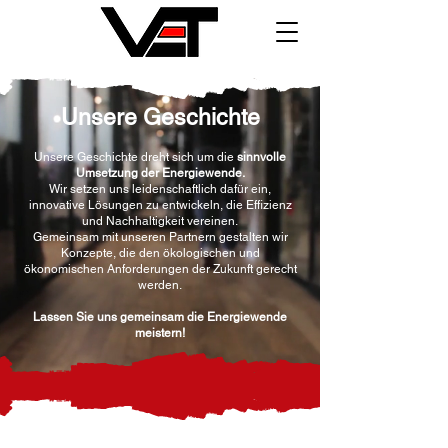
Unsere Geschichte
Unsere Geschichte dreht sich um die
sinnvolle
Umsetzung der Energiewende.
Wir setzen uns leidenschaftlich dafür ein,
innovative Lösungen zu entwickeln, die Effizienz
und Nachhaltigkeit vereinen.
Gemeinsam mit unseren Partnern gestalten wir
Konzepte, die den ökologischen und
ökonomischen Anforderungen der Zukunft gerecht
werden.
Lassen Sie uns gemeinsam die Energiewende
meistern!