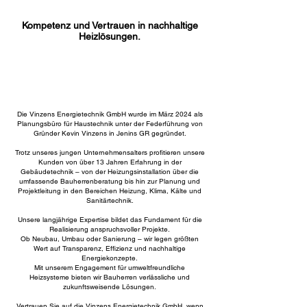
Kompetenz und Vertrauen in nachhaltige
Heizlösungen.
Die Vinzens Energietechnik GmbH wurde im März 2024 als
Planungsbüro für Haustechnik unter der Federführung von
Gründer Kevin Vinzens in Jenins GR gegründet.
Trotz unseres jungen Unternehmensalters profitieren unsere
Kunden von über 13 Jahren Erfahrung in der
Gebäudetechnik – von der Heizungsinstallation über die
umfassende Bauherrenberatung bis hin zur Planung und
Projektleitung in den Bereichen Heizung, Klima, Kälte und
Sanitärtechnik.
Unsere langjährige Expertise bildet das Fundament für die
Realisierung anspruchsvoller Projekte.
Ob Neubau, Umbau oder Sanierung – wir legen größten
Wert auf Transparenz, Effizienz und nachhaltige
Energiekonzepte.
Mit unserem Engagement für umweltfreundliche
Heizsysteme bieten wir Bauherren verlässliche und
zukunftsweisende Lösungen.
Vertrauen Sie auf die Vinzens Energietechnik GmbH, wenn